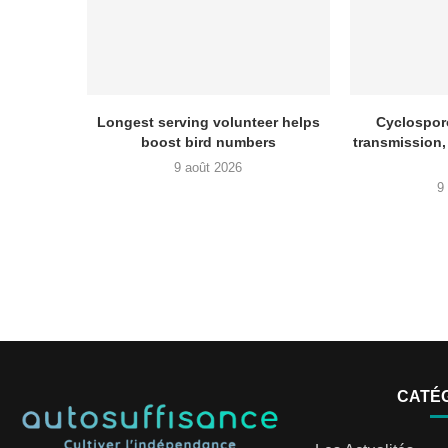
Longest serving volunteer helps
Cyclospor
boost bird numbers
transmission,
9 août 2026
9
CATÉ