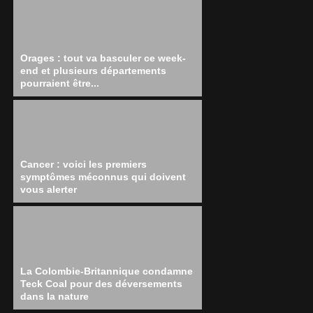
Orages : tout va basculer ce week-
end et plusieurs départements
pourraient être...
Cancer : voici les premiers
symptômes méconnus qui doivent
vous alerter
La Colombie-Britannique condamne
Teck Coal pour des déversements
dans la nature