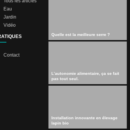
Tous les articles
Eau
Jardin
Vidéo
Quelle est la meilleure serre ?
RATIQUES
Contact
L’autonomie alimentaire, ça se fait
pas tout seul.
Installation innovante en élevage
lapin bio