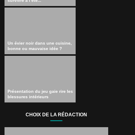
survivre à l’été...
Un évier noir dans une cuisine,
bonne ou mauvaise idée ?
Présentation du jeu gaie rire les
blessures intérieurs
CHOIX DE LA RÉDACTION