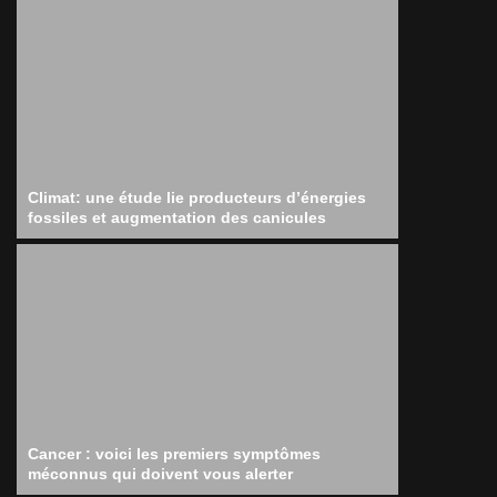
Climat: une étude lie producteurs d’énergies
fossiles et augmentation des canicules
Cancer : voici les premiers symptômes
méconnus qui doivent vous alerter