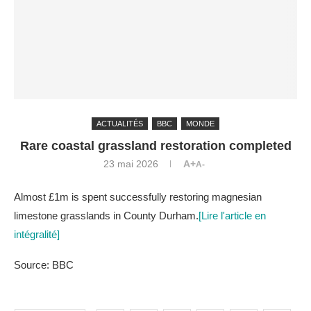
ACTUALITÉS
BBC
MONDE
Rare coastal grassland restoration completed
23 mai 2026
A+
A-
Almost £1m is spent successfully restoring magnesian
limestone grasslands in County Durham.
[Lire l'article en
intégralité]
Source: BBC