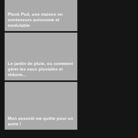
Plunk Pod, une maison en
conteneurs autonome et
modulable
Le jardin de pluie, ou comment
gérer les eaux pluviales et
réduire...
Mon associé me quitte pour un
autre !