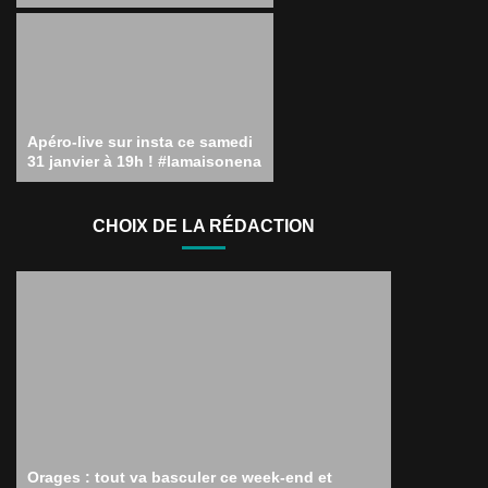
Apéro-live sur insta ce samedi
31 janvier à 19h ! #lamaisonena
CHOIX DE LA RÉDACTION
Orages : tout va basculer ce week-end et