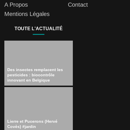
A Propos
Contact
Mentions Légales
TOUTE L'ACTUALITÉ
Des insectes remplacent les
pesticides : biocontrôle
innovant en Belgique
Lierre et Pucerons (Hervé
Covès) #jardin