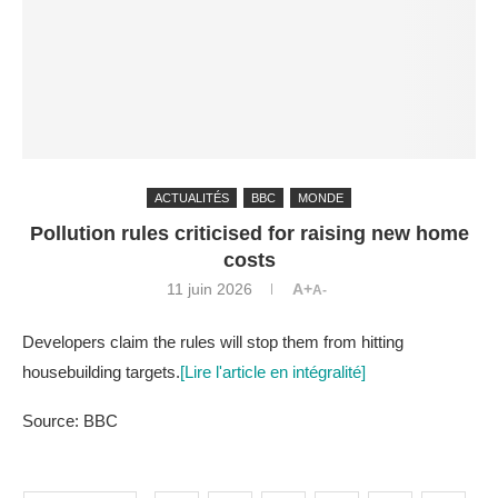
ACTUALITÉS
BBC
MONDE
Pollution rules criticised for raising new home
costs
11 juin 2026
A+
A-
Developers claim the rules will stop them from hitting
housebuilding targets.
[Lire l'article en intégralité]
Source: BBC