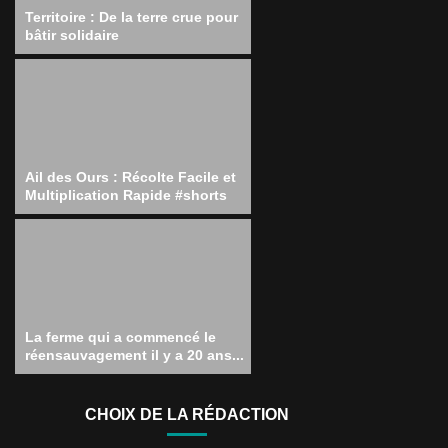
Territoire : De la terre crue pour
bâtir solidaire
Ail des Ours : Récolte Facile et
Multiplication Rapide #shorts
La ferme qui a commencé le
réensauvagement il y a 20 ans...
CHOIX DE LA RÉDACTION