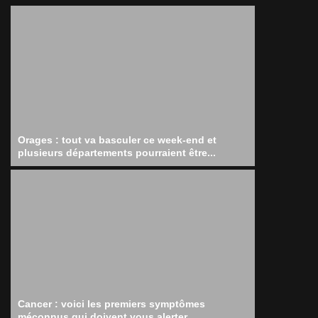
Orages : tout va basculer ce week-end et
plusieurs départements pourraient être...
Cancer : voici les premiers symptômes
méconnus qui doivent vous alerter