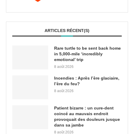
ARTICLES RÉCENT(S)
Rare turtle to be sent back home
in 5,000-mile ‘incredibly
emotional’ trip
8 août 2026
Incendies : Après l’ère glaciaire,
l’ère du feu?
8 août 2026
Patient bizarre : un cure-dent
coincé au mauvais endroit
provoquait des douleurs jusque
dans sa jambe
8 août 2026