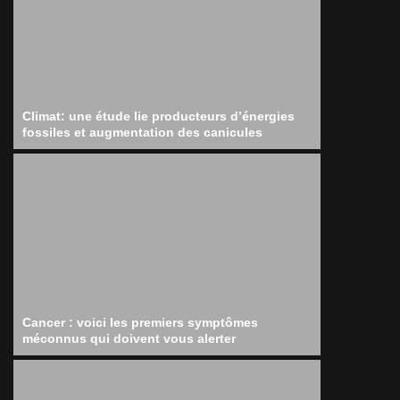
Climat: une étude lie producteurs d’énergies
fossiles et augmentation des canicules
Cancer : voici les premiers symptômes
méconnus qui doivent vous alerter