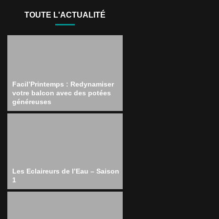
TOUTE L'ACTUALITÉ
Facil’Printemps : Redynamiser
votre balcon avec des potées
généreuses
Les Eclaireurs de l’Eau – Saison
1