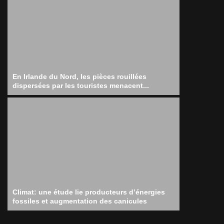
En Irlande du Nord, les pièces rouillées
dispersées par les touristes menacent...
Climat: une étude lie producteurs d’énergies
fossiles et augmentation des canicules