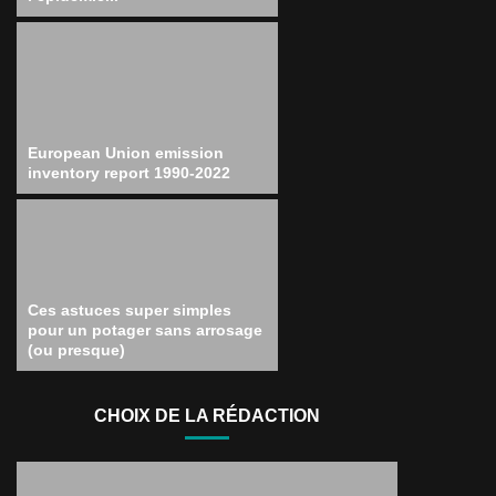
European Union emission
inventory report 1990‑2022
Ces astuces super simples
pour un potager sans arrosage
(ou presque)
CHOIX DE LA RÉDACTION