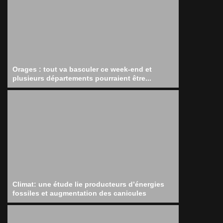
Orages : tout va basculer ce week-end et
plusieurs départements pourraient être...
Climat: une étude lie producteurs d’énergies
fossiles et augmentation des canicules