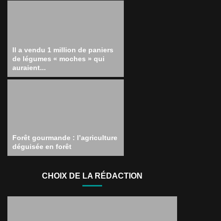
Il a vendu 1 million de paniers
de légumes « moches » qui
auraient...
Forêt gourmande : l’agriculture
déguisée en forêt
CHOIX DE LA RÉDACTION