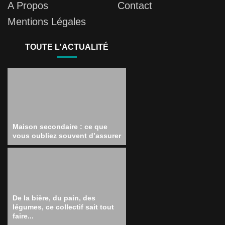
A Propos
Contact
Mentions Légales
TOUTE L'ACTUALITÉ
Maison secondaire : ce que
vous oubliez souvent d’assurer
De la bière, du pain, des
légumes, ce collectif sait tout
faire...