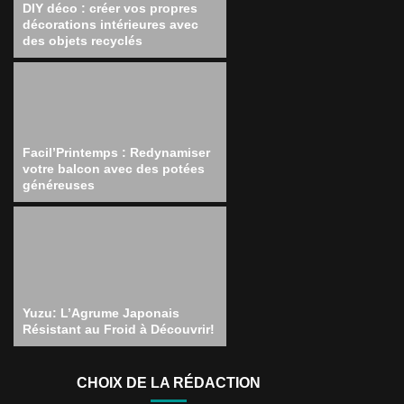
DIY déco : créer vos propres
décorations intérieures avec
des objets recyclés
Facil’Printemps : Redynamiser
votre balcon avec des potées
généreuses
Yuzu: L’Agrume Japonais
Résistant au Froid à Découvrir!
CHOIX DE LA RÉDACTION