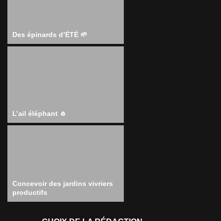
Des épinards d’ÉTÉ 🌱
L’ail éléphant 🧄
Concevoir des jardins vivriers
productifs