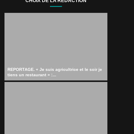
CHOIX DE LA RÉDACTION
REPORTAGE. « Je suis agricultrice et le soir je
tiens un restaurant » :...