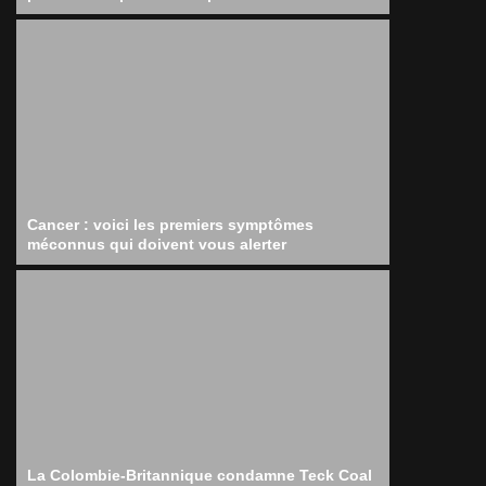
Cancer : voici les premiers symptômes
méconnus qui doivent vous alerter
La Colombie-Britannique condamne Teck Coal