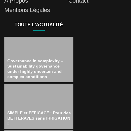
A Propos
Contact
Mentions Légales
TOUTE L'ACTUALITÉ
Governance in complexity –
Sustainability governance
under highly uncertain and
complex conditions
SIMPLE et EFFICACE : Pour des
BETTERAVES sans IRRIGATION
!