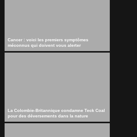
Cancer : voici les premiers symptômes
méconnus qui doivent vous alerter
La Colombie-Britannique condamne Teck Coal
pour des déversements dans la nature