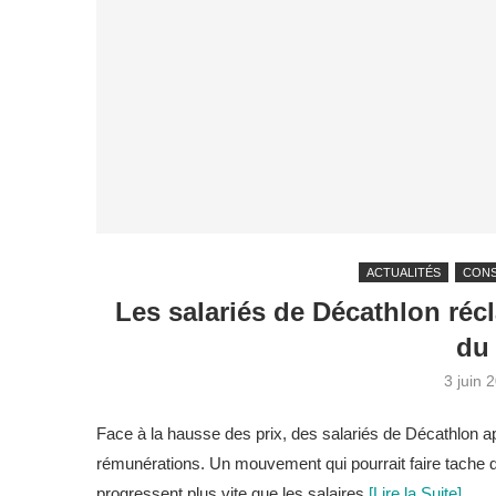
ACTUALITÉS
CON
Les salariés de Décathlon réc
du
3 juin 
Face à la hausse des prix, des salariés de Décathlon a
rémunérations. Un mouvement qui pourrait faire tache d
progressent plus vite que les salaires.
[Lire la Suite]