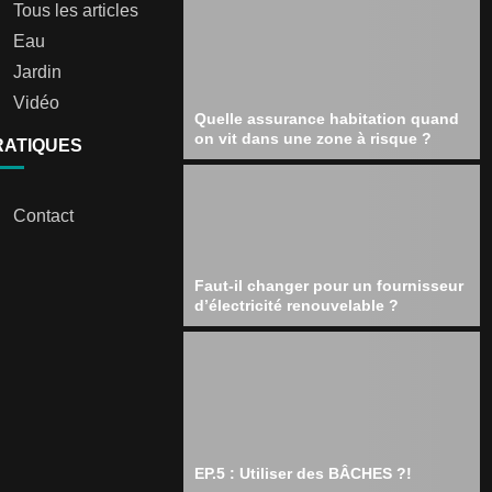
Tous les articles
Eau
Jardin
Vidéo
Quelle assurance habitation quand
on vit dans une zone à risque ?
RATIQUES
Contact
Faut-il changer pour un fournisseur
d’électricité renouvelable ?
EP.5 : Utiliser des BÂCHES ?!