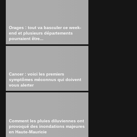
Orages : tout va basculer ce week-
end et plusieurs départements
pourraient être...
Cancer : voici les premiers
symptômes méconnus qui doivent
vous alerter
Comment les pluies diluviennes ont
provoqué des inondations majeures
en Haute-Mauricie