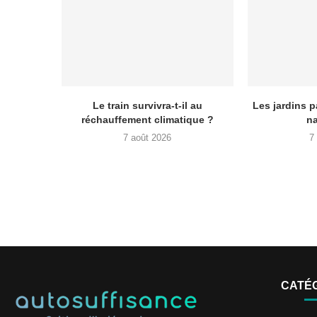
Le train survivra-t-il au
Les jardins p
réchauffement climatique ?
na
7 août 2026
7
CATÉ