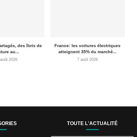
artagés, des îlots de
France: les voitures électriques
ture au...
atteignent 35% du marché...
 août 2026
7 août 2026
GORIES
TOUTE L'ACTUALITÉ