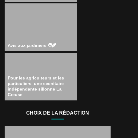
Avis aux jardiniers 🧑‍🌾
Pour les agriculteurs et les
particuliers, une secrétaire
indépendante sillonne La
Creuse
CHOIX DE LA RÉDACTION