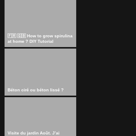
🇫🇷 🇬🇧 How to grow spirulina
at home ? DIY Tutorial
Béton ciré ou béton lissé ?
Visite du jardin Août. J’ai