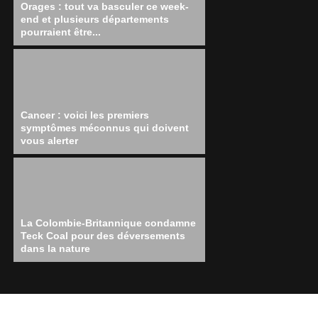
Orages : tout va basculer ce week-
end et plusieurs départements
pourraient être...
Cancer : voici les premiers
symptômes méconnus qui doivent
vous alerter
La Colombie-Britannique condamne
Teck Coal pour des déversements
dans la nature