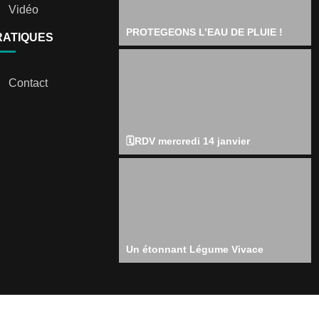
Vidéo
PROTEGEONS L’EAU DE PLUIE !
RATIQUES
Contact
🗓️RDV mercredi 14 janvier
Un étonnant Légume Vivace