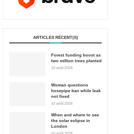
ARTICLES RÉCENT(S)
Forest funding boost as
two million trees planted
10 août 2026
Woman questions
hosepipe ban while leak
not fixed
10 août 2026
When and where to see
the solar eclipse in
London
10 août 2026