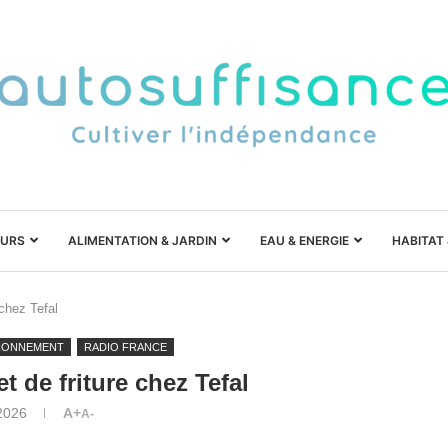
URS
ALIMENTATION & JARDIN
EAU & ENERGIE
HABITAT
chez Tefal
RONNEMENT
RADIO FRANCE
t de friture chez Tefal
2026
A+
A-