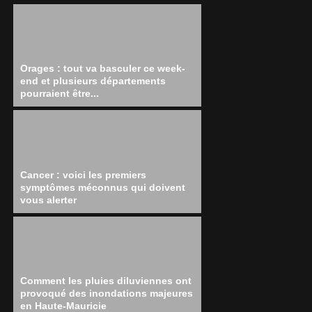
Orages : tout va basculer ce week-
end et plusieurs départements
pourraient être...
Cancer : voici les premiers
symptômes méconnus qui doivent
vous alerter
Comment les pluies diluviennes ont
provoqué des inondations majeures
en Haute-Mauricie