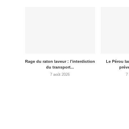
Rage du raton laveur : l’interdiction
Le Pérou la
du transport...
préve
7 août 2026
7