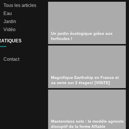
Tous les articles
Eau
Jardin
Vidéo
Un jardin écologique grâce aux
forficules !
RATIQUES
Contact
Magnifique Earthship en France et
sa serre sur 2 étages! [VISITE]
Masterclass sols : le modèle agricole
disruptif de la ferme Affable