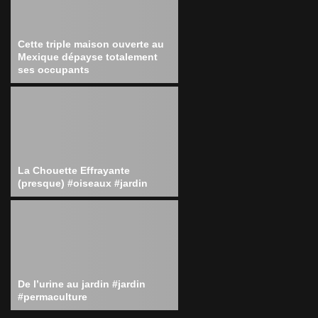
Cette triple maison ouverte au
Mexique dépayse totalement
ses occupants
La Chouette Effrayante
(presque) #oiseaux #jardin
De l’urine au jardin #jardin
#permaculture