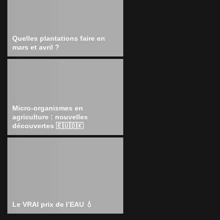
Quelles plantations faire en
mars et avril ?
Micro-organismes en
agriculture : nouvelles
découvertes 🇪🇺🇩🇰
Le VRAI prix de l’EAU 💧