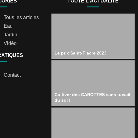
GORIES
TOUTE L'ACTUALITÉ
Tous les articles
Eau
Jardin
Vidéo
Le prix Saint-Fiacre 2023
RATIQUES
Contact
Cultiver des CAROTTES sans travail
du sol !