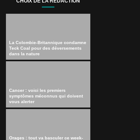
CHOIX DE LA RÉDACTION
La Colombie-Britannique condamne
Teck Coal pour des déversements
dans la nature
Cancer : voici les premiers
symptômes méconnus qui doivent
vous alerter
Orages : tout va basculer ce week-