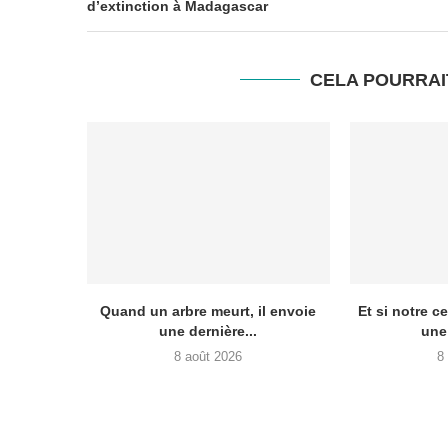
d’extinction à Madagascar
CELA POURRAI
Quand un arbre meurt, il envoie
Et si notre c
une dernière...
une
8 août 2026
8