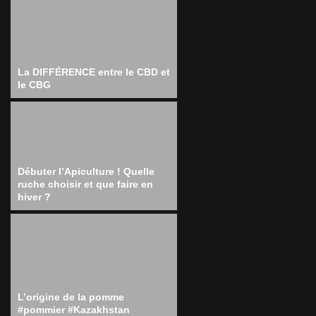
La DIFFÉRENCE entre le CBD et
le CBG
Débuter l’Apiculture ! Quelle
ruche choisir et que faire en
hiver ?
L’origine de la pomme
#pommier #Kazakhstan