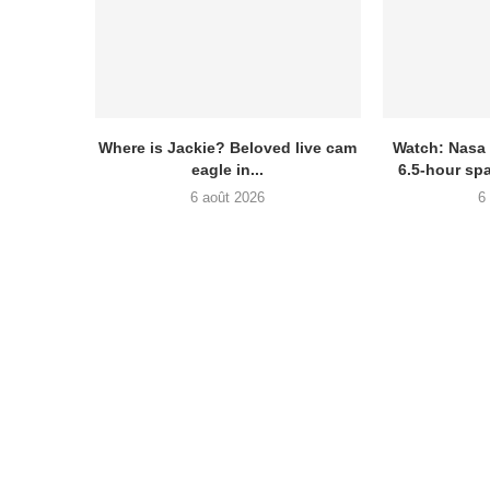
Where is Jackie? Beloved live cam
Watch: Nasa
eagle in...
6.5-hour sp
6 août 2026
6