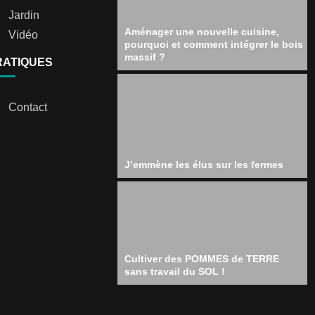
Jardin
Aménager une nouvelle cuisine,
Vidéo
pourquoi et comment intégrer le bois
massif ?
RATIQUES
Contact
J’emmène les élus sur les fermes
Cultiver des POMMES de TERRE
sans travail du SOL !