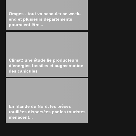
Orages : tout va basculer ce week-
end et plusieurs départements
pourraient être...
Climat: une étude lie producteurs
d’énergies fossiles et augmentation
des canicules
En Irlande du Nord, les pièces
rouillées dispersées par les touristes
menacent...