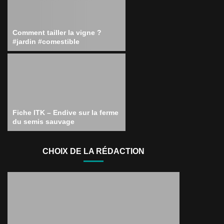
Comment tailler la vigne ?
#jardin #comestible
Fiche ITK – Endive sur la ferme
du semis sauvage
CHOIX DE LA RÉDACTION