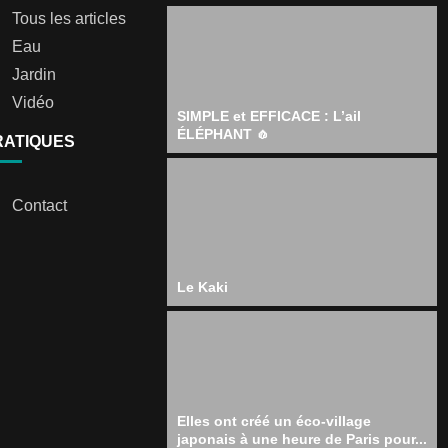
Tous les articles
Eau
Jardin
Vidéo
SIMPLE et EFFICACE : L’ail
ÉLÉPHANT 🧄
RATIQUES
Contact
Le Kaki
Elles ont créé un éco-village
japonais à une heure de Paris pour...