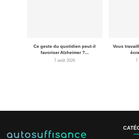
Ce geste du quotidien peut-il
Vous travail
favoriser Alzheimer ?...
écra
7 août 2026
7
CATÉ