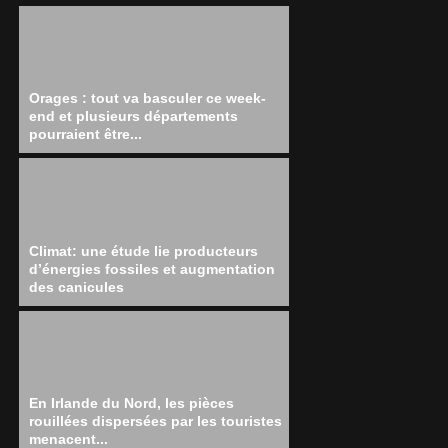
Orages : tout va basculer ce week-
end et plusieurs départements
pourraient être...
Climat: une étude lie producteurs
d’énergies fossiles et augmentation
des canicules
En Irlande du Nord, les pièces
rouillées dispersées par les touristes
menacent...