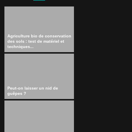
Agriculture bio de conservation
des sols : test de matériel et
techniques...
Peut-on laisser un nid de
guêpes ?