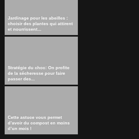
Jardinage pour les abeilles :
choisir des plantes qui attirent
et nourrissent...
Stratégie du choc: On profite
de la sécheresse pour faire
passer des...
Cette astuce vous permet
d’avoir du compost en moins
d’un mois !