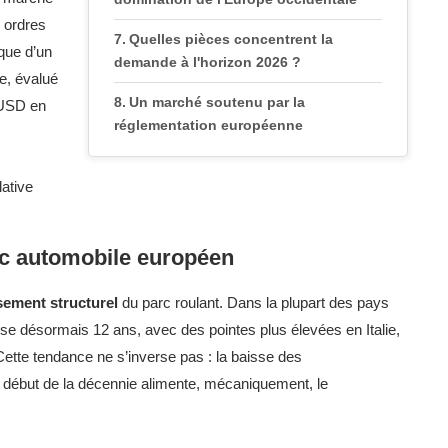
 ordres
Quelles pièces concentrent la
que d’un
demande à l'horizon 2026 ?
e, évalué
Un marché soutenu par la
s USD en
réglementation européenne
Un pilier discret mais stratégique de
lative
l'automobile européenne
arc automobile européen
ssement structurel
du parc roulant. Dans la plupart des pays
e désormais 12 ans, avec des pointes plus élevées en Italie,
ette tendance ne s’inverse pas : la baisse des
e début de la décennie alimente, mécaniquement, le