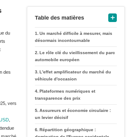
s
Table des matières
ue du
Un marché difficile à mesurer, mais
désormais incontournable
rts
:
Le rôle clé du vieillissement du parc
automobile européen
on des
L'effet amplificateur du marché du
véhicule d'occasion
Plateformes numériques et
transparence des prix
025, vers
Assureurs et économie circulaire :
un levier décisif
s USD
,
ttendue
Répartition géographique :
le marché
domination de l'Europe occidentale