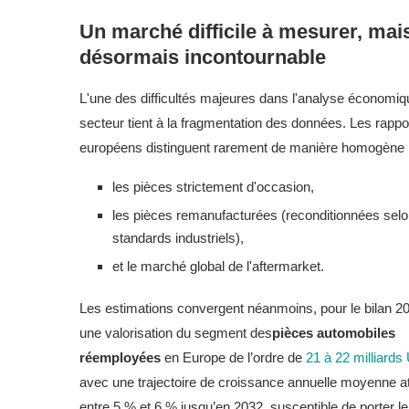
Un marché difficile à mesurer, mai
désormais incontournable
L'une des difficultés majeures dans l'analyse économiq
secteur tient à la fragmentation des données. Les rappo
européens distinguent rarement de manière homogène 
les pièces strictement d'occasion,
les pièces remanufacturées (reconditionnées sel
standards industriels),
et le marché global de l'aftermarket.
Les estimations convergent néanmoins, pour le bilan 2
une valorisation du segment des
pièces automobiles
réemployées
en Europe de l’ordre de
21 à 22 milliard
avec une trajectoire de croissance annuelle moyenne a
entre 5 % et 6 % jusqu’en 2032, susceptible de porter 