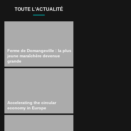
TOUTE L'ACTUALITÉ
Ferme de Domangeville : la plus
jeune maraîchère devenue
grande
Accelerating the circular
economy in Europe