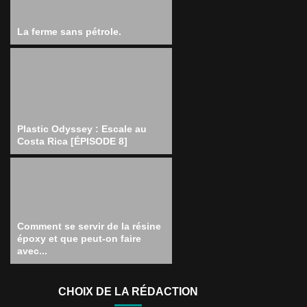
La ferme sans pétrole.
Plastic Odyssey : Escale au
Costa Rica [ÉPISODE 8]
Comment se servir de la résine
époxy et que peut-on faire
avec...
CHOIX DE LA RÉDACTION