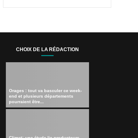
CHOIX DE LA RÉDACTION
Orages : tout va basculer ce week-
end et plusieurs départements
pourraient être...
Climat: une étude lie producteurs