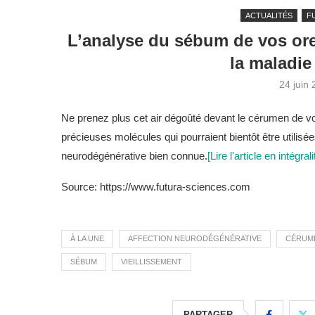
ACTUALITÉS
F
L’analyse du sébum de vos orei
la maladie
24 juin
Ne prenez plus cet air dégoûté devant le cérumen de vos 
précieuses molécules qui pourraient bientôt être utilis
neurodégénérative bien connue.
[Lire l'article en intégrali
Source: https://www.futura-sciences.com
À LA UNE
AFFECTION NEURODÉGÉNÉRATIVE
CÉRUM
SÉBUM
VIEILLISSEMENT
PARTAGER