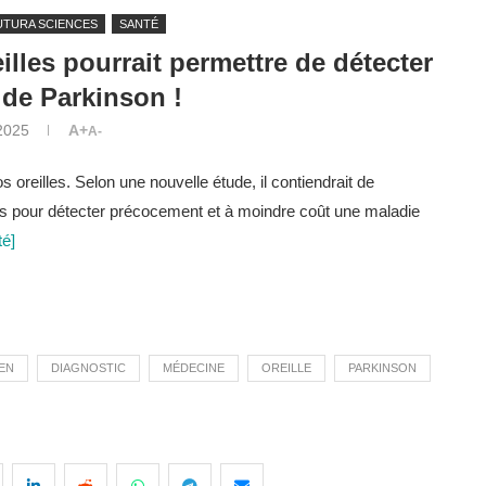
UTURA SCIENCES
SANTÉ
lles pourrait permettre de détecter
 de Parkinson !
 2025
A+
A-
oreilles. Selon une nouvelle étude, il contiendrait de
ées pour détecter précocement et à moindre coût une maladie
té]
EN
DIAGNOSTIC
MÉDECINE
OREILLE
PARKINSON