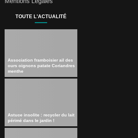
Mentions Légales
TOUTE L'ACTUALITÉ
Association framboisier ail des
ours oignons patate Coriandres
menthe
Astuce insolite : recycler du lait
périmé dans le jardin !