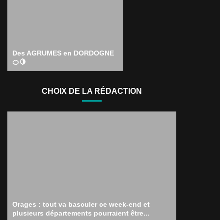
Des AGRUMES en DORDOGNE
🍊🍋
CHOIX DE LA RÉDACTION
Orages : tout va basculer ce week-end et
plusieurs départements pourraient être...