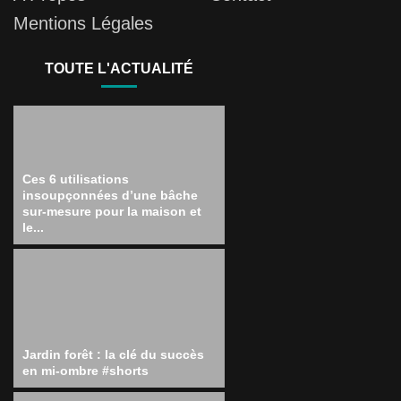
Mentions Légales
TOUTE L'ACTUALITÉ
Ces 6 utilisations
insoupçonnées d’une bâche
sur-mesure pour la maison et
le...
Jardin forêt : la clé du succès
en mi-ombre #shorts