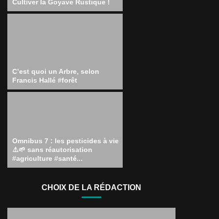
Cultiver la Goyave Rustique !
C’est quoi un Arbre, selon
Francis Hallé #forêt
Omnibus 7 : les pesticides à vie
⚠️🌱 sans réautorisation
#agriculture #santé...
CHOIX DE LA RÉDACTION