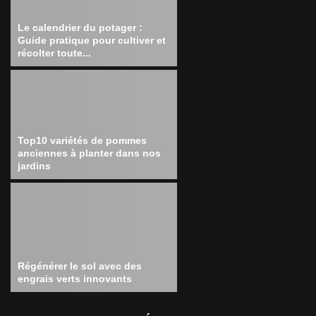
Le calendrier du potager :
Guide pratique pour cultiver et
récolter toute...
Top10 variétés de pommes
anciennes à planter dans nos
jardins
Régénérer le sol avec des
engrais verts innovants