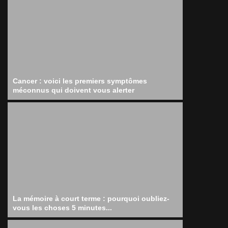
Cancer : voici les premiers symptômes
méconnus qui doivent vous alerter
La mémoire à court terme : pourquoi oubliez-
vous les choses 5 minutes...