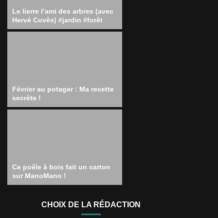
Le lierre l’ami des arbres (avec
Hervé Covès) #jardin #forêt
Février au potager : Ma recette
secrète !
Ce poêle à bois fait un carton
sur ManoMano !
CHOIX DE LA RÉDACTION