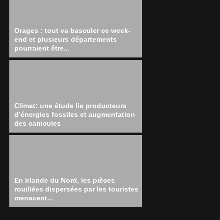
Orages : tout va basculer ce week-
end et plusieurs départements
pourraient être...
Climat: une étude lie producteurs
d’énergies fossiles et augmentation
des canicules
En Irlande du Nord, les pièces
rouillées dispersées par les touristes
menacent...