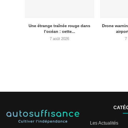
Une étrange traînée rouge dans
Drone warnin
l’océan : cette...
airpor
7 août 2026
7
CATÉ
Les Actualités