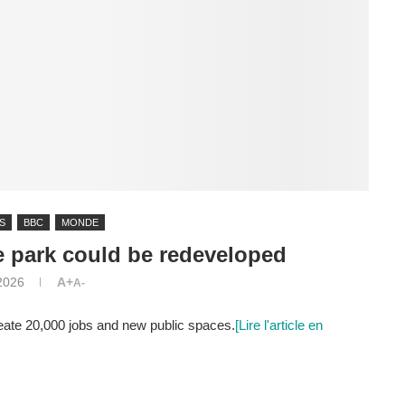
S
BBC
MONDE
e park could be redeveloped
2026
A+
A-
ate 20,000 jobs and new public spaces.
[Lire l'article en