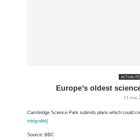
ACTUALITÉ
Europe’s oldest scienc
21 mai 
Cambridge Science Park submits plans which could cre
intégralité]
Source: BBC