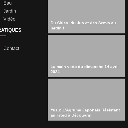
Eau
Jardin
Vidéo
Du Shiso, du Jus et des Semis au
jardin !
RATIQUES
Contact
La main verte du dimanche 14 avril
2024
Yuzu: L’Agrume Japonais Résistant
au Froid à Découvrir!