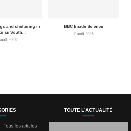
gs and sheltering in
BBC Inside Science
ts as South...
7 août 2026
 août 2026
GORIES
TOUTE L'ACTUALITÉ
Tous les articles