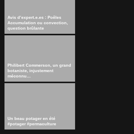
Avis d’expert.e.es : Poêles
Accumulation ou convection,
question brûlante
Philibert Commerson, un grand
botaniste, injustement
méconnu…
Un beau potager en été
#potager #permaculture