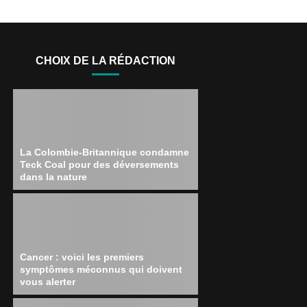
CHOIX DE LA RÉDACTION
La Colombie-Britannique condamne
Teck Coal pour des déversements
dans la nature
Cancer : voici les premiers
symptômes méconnus qui doivent
vous alerter