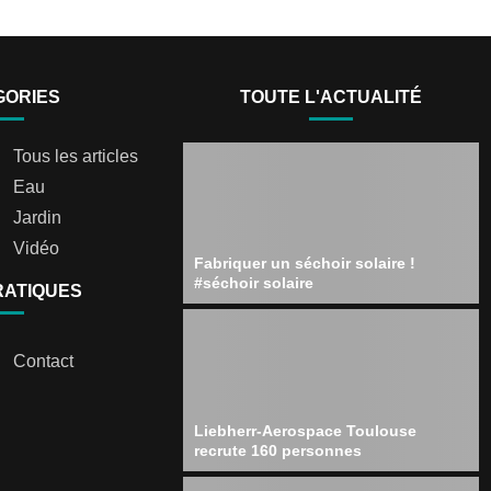
GORIES
TOUTE L'ACTUALITÉ
Tous les articles
Eau
Jardin
Vidéo
Fabriquer un séchoir solaire !
#séchoir solaire
RATIQUES
Contact
Liebherr-Aerospace Toulouse
recrute 160 personnes