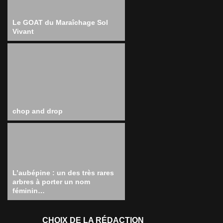
Le GOAT du Maraîchage Sol
Vivant
chop and drop
L’aubépine : un des très rares
arbres à porter un nom
féminin…
CHOIX DE LA RÉDACTION