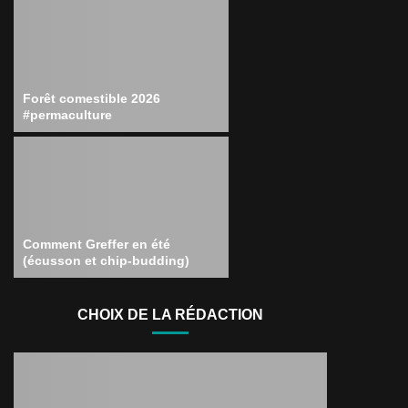
Forêt comestible 2026
#permaculture
Comment Greffer en été
(écusson et chip-budding)
CHOIX DE LA RÉDACTION