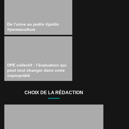
De l’urine au jardin #jardin
#permaculture
DPE collectif : l’évaluation qui
peut tout changer dans votre
copropriété
CHOIX DE LA RÉDACTION