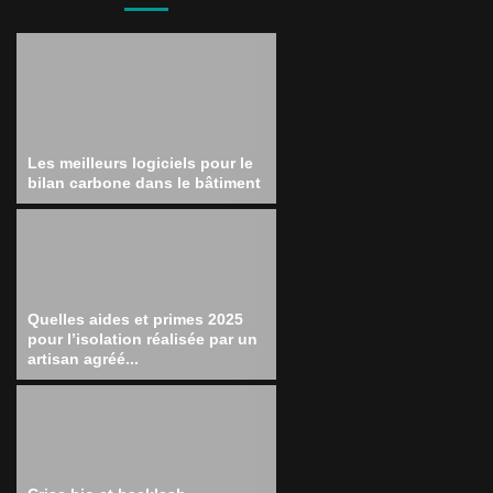
Les meilleurs logiciels pour le
bilan carbone dans le bâtiment
Quelles aides et primes 2025
pour l’isolation réalisée par un
artisan agréé...