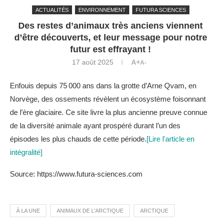
ACTUALITÉS
ENVIRONNEMENT
FUTURA SCIENCES
Des restes d’animaux très anciens viennent
d’être découverts, et leur message pour notre
futur est effrayant !
17 août 2025
A+
A-
Enfouis depuis 75 000 ans dans la grotte d’Arne Qvam, en
Norvège, des ossements révèlent un écosystème foisonnant
de l’ère glaciaire. Ce site livre la plus ancienne preuve connue
de la diversité animale ayant prospéré durant l’un des
épisodes les plus chauds de cette période.
[Lire l'article en
intégralité]
Source: https://www.futura-sciences.com
À LA UNE
ANIMAUX DE L'ARCTIQUE
ARCTIQUE