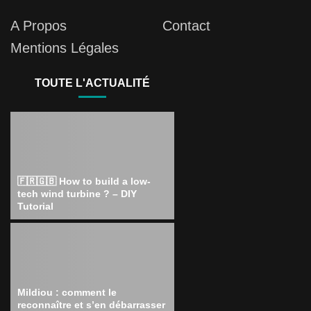
A Propos
Contact
Mentions Légales
TOUTE L'ACTUALITÉ
🇫🇷🇬🇧 How to build a low-
tech wind turbine ? – DIY
Tutorial
Mildiou : comment le
reconnaître et s’en débarrasser