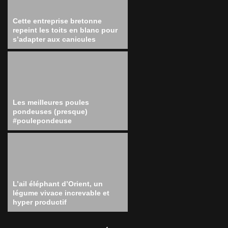
Cette entreprise bretonne
repeint les toits en blanc pour
s’adapter aux canicules
Les meilleures poules
pondeuses (presque)
#poulepondeuse
L’ail éléphant d’Orient, un
légume vivace increvable et
hyper productif