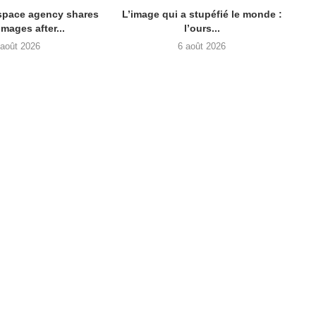
space agency shares
L’image qui a stupéfié le monde :
mages after...
l’ours...
 août 2026
6 août 2026