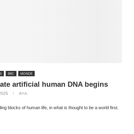
S
BBC
MONDE
eate artificial human DNA begins
 2025
A+
A-
ding blocks of human life, in what is thought to be a world first.