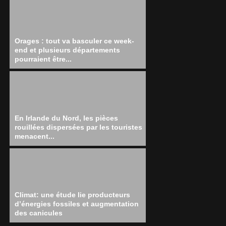
Orages : tout va basculer ce week-
end et plusieurs départements
pourraient être...
En Irlande du Nord, les pièces
rouillées dispersées par les touristes
menacent...
Climat: une étude lie producteurs
d’énergies fossiles et augmentation
des canicules