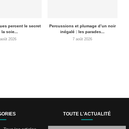
ues percent le secret
Percussions et plumage d’un noir
 la soie...
inégalé : les parades...
 août 2026
7 août 2026
GORIES
TOUTE L'ACTUALITÉ