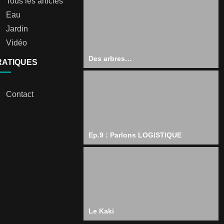
Tous les articles
Eau
Jardin
Vidéo
Des arbres…
RATIQUES
Contact
Ep.9 : Parlons LOGISTIQUE
Le Kaki